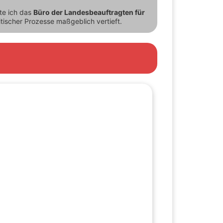
ete ich das
Büro der Landesbeauftragten für
itischer Prozesse maßgeblich vertieft.