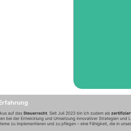
Ich freue mich s
Nach vielen Jahren en
Landtagsabgeordneter
als Rechtsanwalt akti
Erfahrung
okus auf das
Steuerrecht
. Seit Juli 2023 bin ich zudem als
zertifizi
ehmen bei der Entwicklung und Umsetzung innovativer Strategien und 
teme zu implementieren und zu pflegen – eine Fähigkeit, die in unse