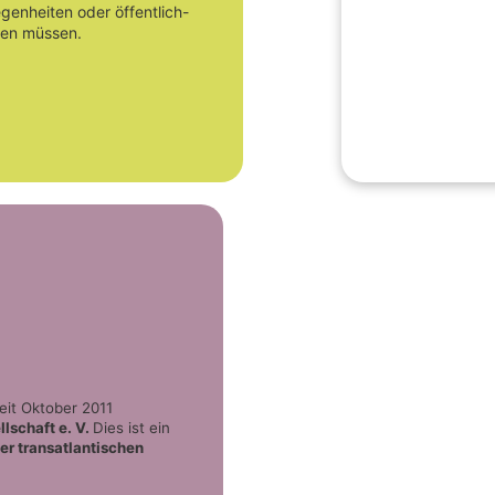
genheiten oder öffentlich-
zen müssen.
seit Oktober 2011
lschaft e. V.
Dies ist ein
er transatlantischen