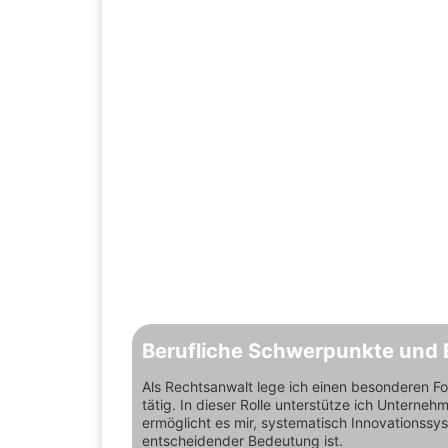
Berufliche Schwerpunkte und 
Als Rechtsanwalt lege ich einen besonderen F
tätig. In dieser Rolle unterstütze ich Untern
ermöglicht es mir, systematisch Innovationssys
entscheidender Bedeutung ist.