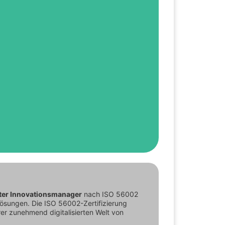
ehr, Sie hier zu begrüßen.
gagierter politischer Arbeit als
 in Niedersachsen bin ich nun wieder
v.
erter Innovationsmanager
nach ISO 56002
Lösungen. Die ISO 56002-Zertifizierung
rer zunehmend digitalisierten Welt von